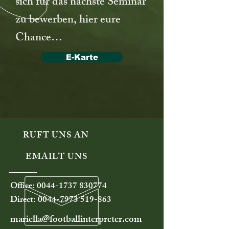
sich für das nächste Seminar
zu bewerben, hier eure
Chance…
E-Karte
RUFT UNS AN
EMAILT UNS
Office:
0044-1737 830774
Direct:
0044-7973 519-863
mariella@footballinterpreter.com