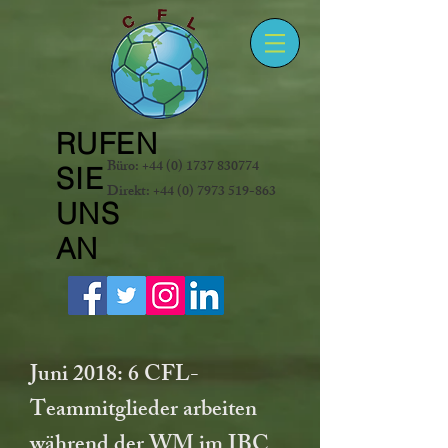
RUFEN
Büro:
+44 (0) 1737 830774
SIE
Direkt:
+44 (0) 7973 519-863
UNS
AN
Juni 2018: 6 CFL-
Teammitglieder arbeiten
während der WM im IBC